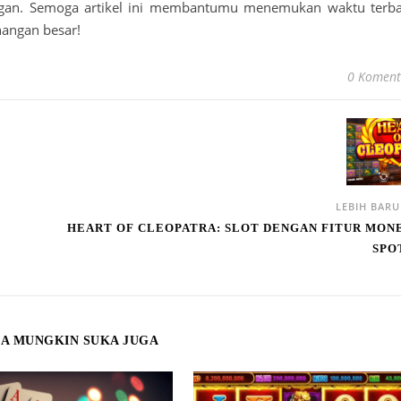
ngan. Semoga artikel ini membantumu menemukan waktu terba
angan besar!
0 Koment
LEBIH BAR
HEART OF CLEOPATRA: SLOT DENGAN FITUR MON
SPO
A MUNGKIN SUKA JUGA