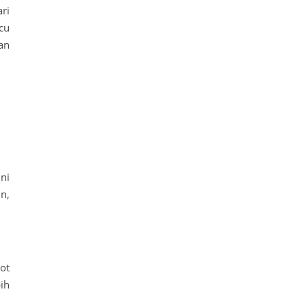
ri
cu
an
ni
n,
ot
ih