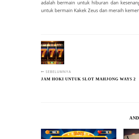
adalah bermain untuk hiburan dan kesena
untuk bermain Kakek Zeus dan meraih kemen
SEBELUMNYA
JAM HOKI UNTUK SLOT MAHJONG WAYS 2
AND