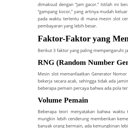
dimaksud dengan “jam gacor.” Istilah ini ber
“gampang kocor,” yang artinya mudah kelua
pada waktu tertentu di mana mesin slot c
pembayaran yang lebih besar.
Faktor-Faktor yang Me
Berikut 3 faktor yang paling mempengaruhi j
RNG (Random Number Gen
Mesin slot memanfaatkan Generator Nomor A
bekerja secara acak, sehingga tidak ada ja
beberapa pemain percaya bahwa ada pola terte
Volume Pemain
Beberapa teori menyatakan bahwa waktu te
mungkin lebih cenderung memberikan kemena
banyak orang bermain, ada kemungkinan leb