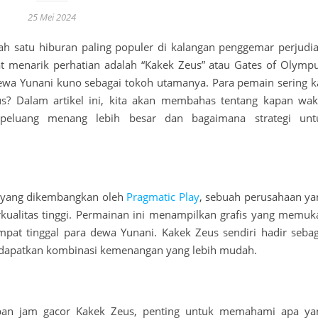
25 Mei 2024
alah satu hiburan paling populer di kalangan penggemar perjudia
t menarik perhatian adalah “Kakek Zeus” atau Gates of Olympu
wa Yunani kuno sebagai tokoh utamanya. Para pemain sering ka
s? Dalam artikel ini, kita akan membahas tentang kapan wak
 peluang menang lebih besar dan bagaimana strategi unt
t yang dikembangkan oleh
Pragmatic Play
, sebuah perusahaan ya
rkualitas tinggi. Permainan ini menampilkan grafis yang memuk
pat tinggal para dewa Yunani. Kakek Zeus sendiri hadir sebag
dapatkan kombinasi kemenangan yang lebih mudah.
pan jam gacor Kakek Zeus, penting untuk memahami apa ya